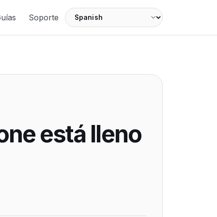
Language
uías
Soporte
one está lleno