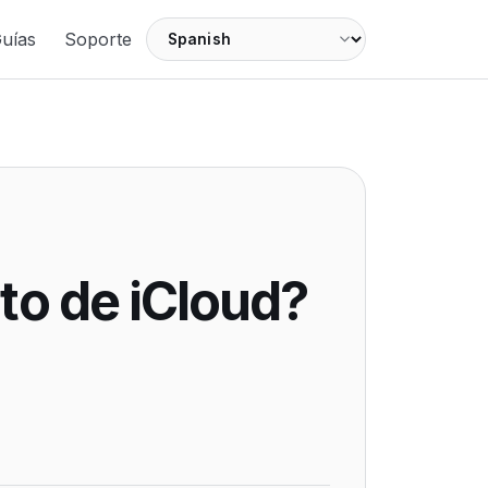
Language
uías
Soporte
to de iCloud?