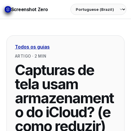
Language
Screenshot Zero
Todos os guias
ARTIGO
·
2
MIN
Capturas de
tela usam
armazenament
o do iCloud? (e
como reduzir)